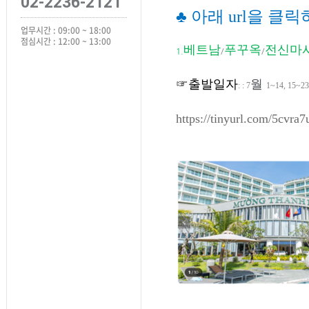
02-2236-2121
♣ 아래 url을 
업무시간 : 09:00 ~ 18:00
점심시간 : 12:00 ~ 13:00
베트남
푸꾸옥
전신마
1.
/
/
☞
출발일자
월
:
: 7
1~14, 15~23
https://tinyurl.com/5cvra7