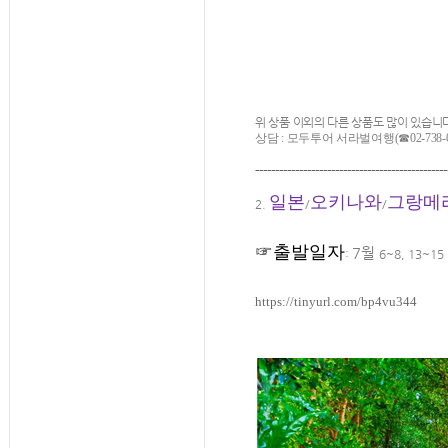
위
상품 이외의
다른 상품도
많이 있습니
상담 : 모두투어 서라벌여행
(☎
02-738-
------------------------------------------------
일본
오키나와
그랑메
2.
/
/
☞
출발일자
7
월
:
6~8, 13~15
https://tinyurl.com/bp4vu344