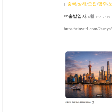
중국
상해
오진
항주
3.
/
/
/
/
☞출발일자
월
:
6
1~2, 7~15,
https://tinyurl.com/2ssnya