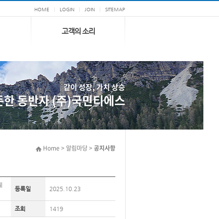
HOME
LOGIN
JOIN
SITEMAP
고객의 소리
같이 성장, 가치 상승
든한 동반자 (주)국민티에스
Home > 알림마당 >
공지사항
웨
등록일
2025.10.23
조회
1419