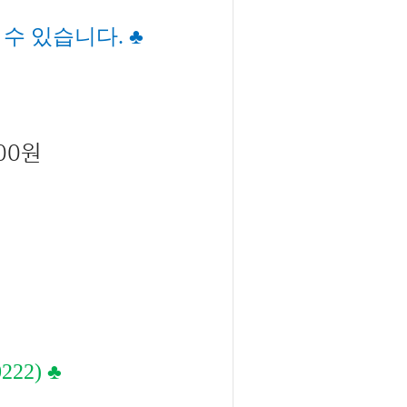
수 있습니다. ♣
00원
222)
♣