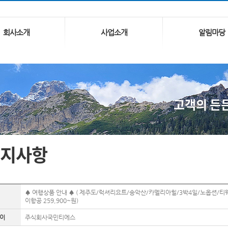
회사소개
사업소개
알림마당
고객의 든
지사항
♠ 여행상품 안내 ♠ ( 제주도/럭셔리요트/송악산/카멜리아힐/3박4일/노옵션/티
이항공 259,900~원)
이
주식회사국민티에스